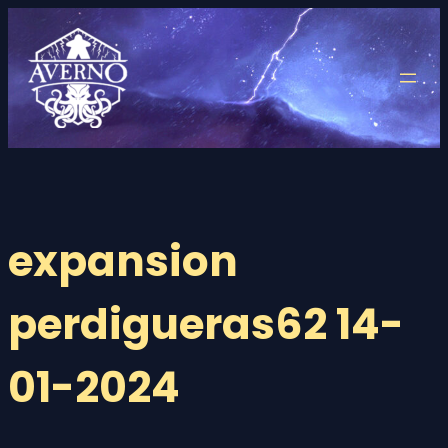
Saltar
al
contenido
expansion
perdigueras62 14-
01-2024