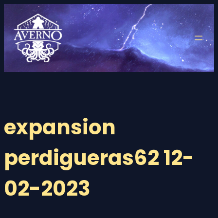
Saltar
al
contenido
expansion
perdigueras62 12-
02-2023