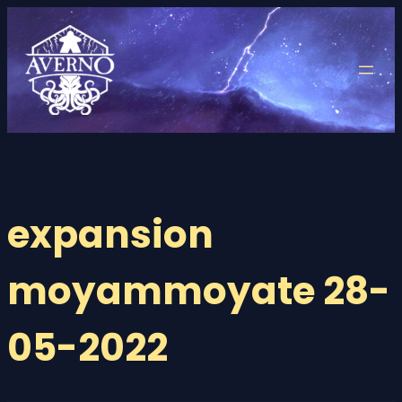
Saltar
al
contenido
expansion
moyammoyate 28-
05-2022