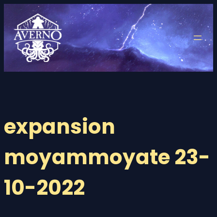
Saltar
al
contenido
expansion
moyammoyate 23-
10-2022