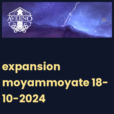
Saltar
al
contenido
expansion
moyammoyate 18-
10-2024