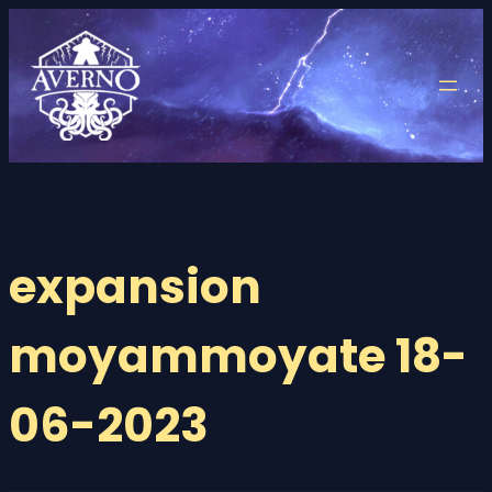
Saltar
al
contenido
expansion
moyammoyate 18-
06-2023