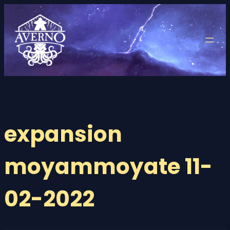
Saltar
al
contenido
expansion
moyammoyate 11-
02-2022