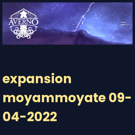
Saltar
al
contenido
expansion
moyammoyate 09-
04-2022