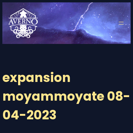
Saltar
al
contenido
expansion
moyammoyate 08-
04-2023