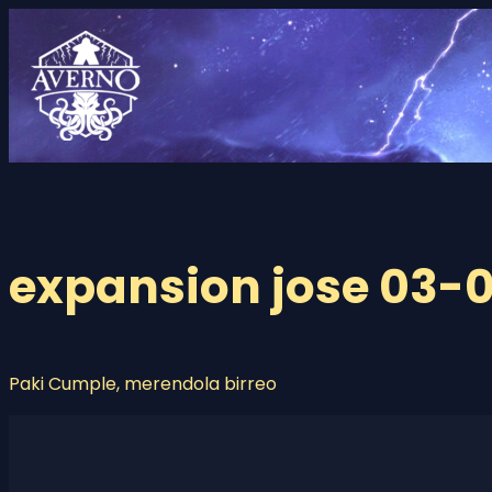
Saltar
al
contenido
expansion jose 03-
Paki Cumple, merendola birreo