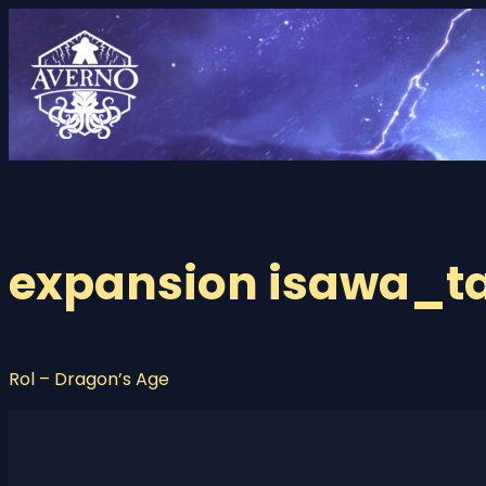
Saltar
al
contenido
expansion isawa_t
Rol – Dragon’s Age