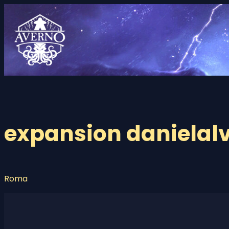
Saltar
al
contenido
expansion daniela
Roma