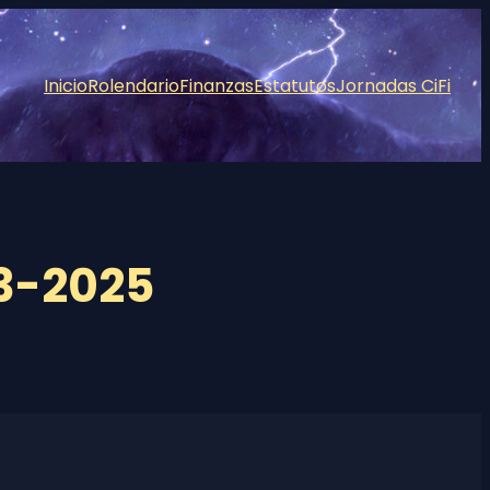
Inicio
Rolendario
Finanzas
Estatutos
Jornadas CiFi
3-2025