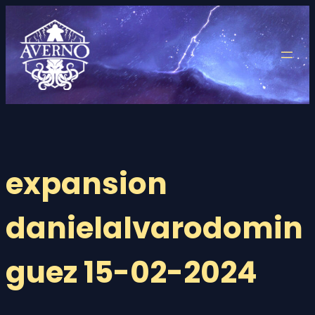
Saltar
al
contenido
expansion
danielalvarodomin
guez 15-02-2024