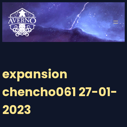
Saltar
al
contenido
expansion
chencho061 27-01-
2023