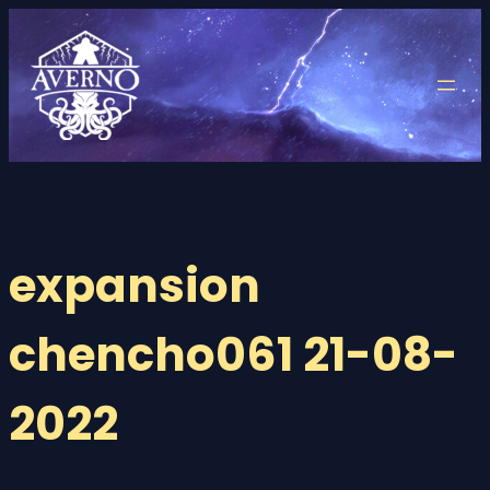
Saltar
al
contenido
expansion
chencho061 21-08-
2022