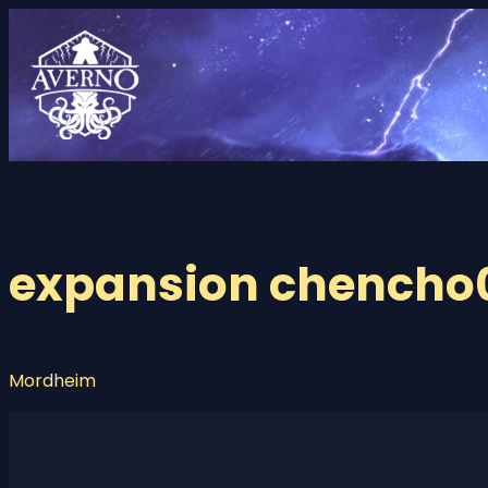
Saltar
al
contenido
expansion chencho
Mordheim