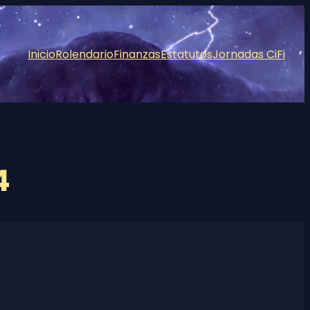
Inicio
Rolendario
Finanzas
Estatutos
Jornadas CiFi
4