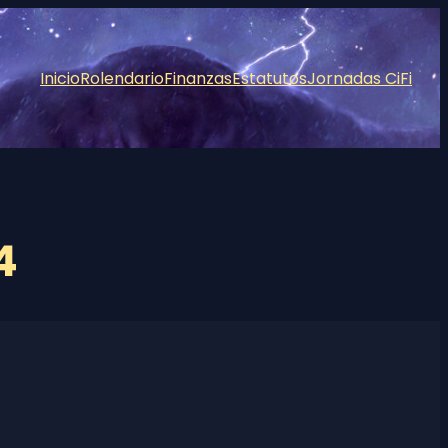
Inicio
Rolendario
Finanzas
Estatutos
Jornadas CiFi
4