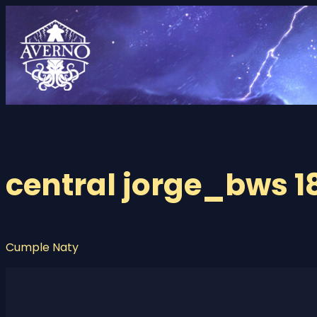
Saltar
al
contenido
central jorge_bws 1
Cumple Naty