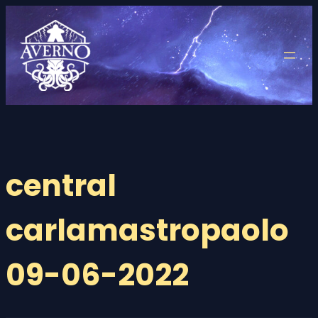
Saltar
al
contenido
central
carlamastropaolo
09-06-2022