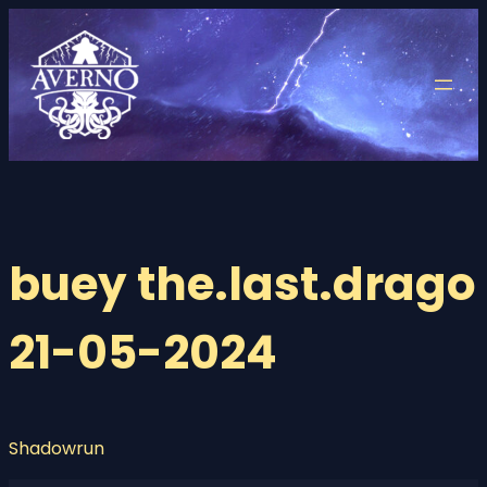
Saltar
al
contenido
buey the.last.drago
21-05-2024
Shadowrun