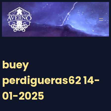
Saltar
al
contenido
buey
perdigueras62 14-
01-2025