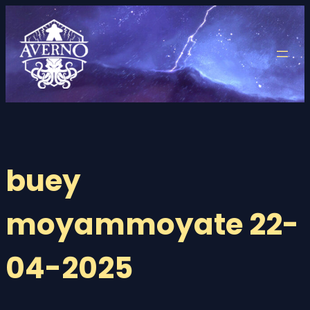
Saltar
al
contenido
buey
moyammoyate 22-
04-2025