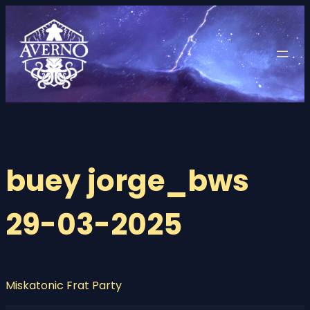
Saltar
al
contenido
buey jorge_bws
29-03-2025
Miskatonic Frat Party