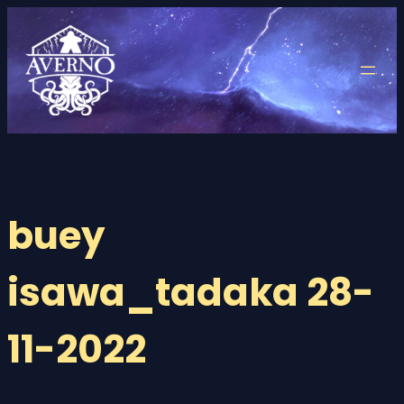
Saltar
al
contenido
buey
isawa_tadaka 28-
11-2022