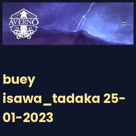
Saltar
al
contenido
buey
isawa_tadaka 25-
01-2023