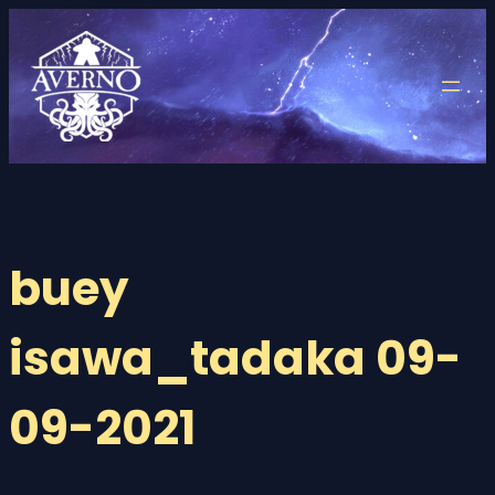
Saltar
al
contenido
buey
isawa_tadaka 09-
09-2021