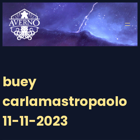
Saltar
al
contenido
buey
carlamastropaolo
11-11-2023