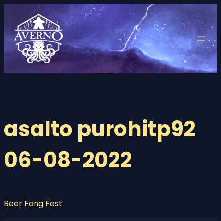
Saltar
al
contenido
asalto purohitp92
06-08-2022
Beer Fang Fest