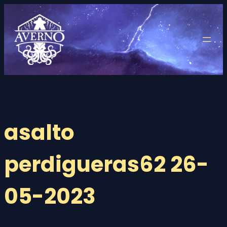
Saltar
al
contenido
asalto
perdigueras62 26-
05-2023