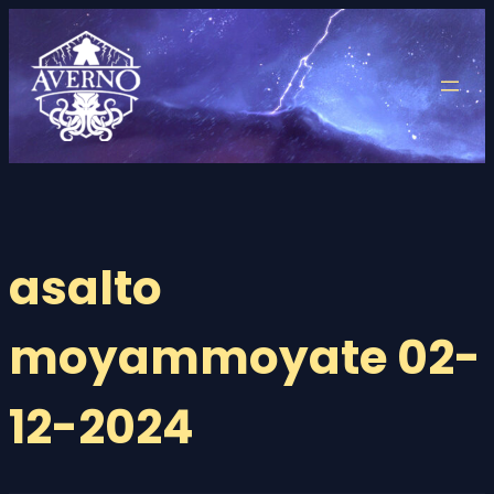
Saltar
al
contenido
asalto
moyammoyate 02-
12-2024