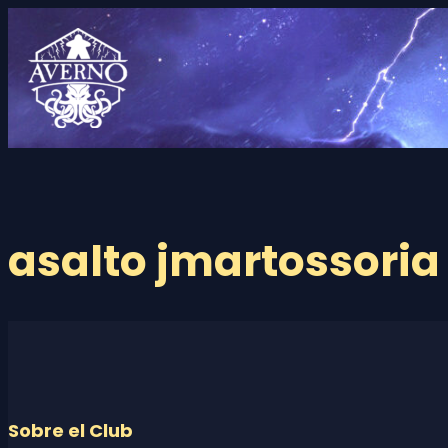
Saltar
al
contenido
asalto jmartossori
Sobre el Club