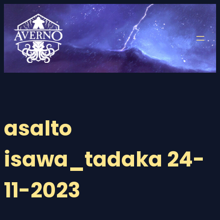
Saltar
al
contenido
asalto
isawa_tadaka 24-
11-2023