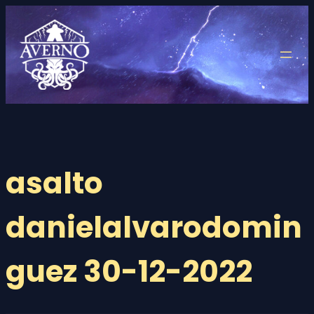
Saltar
al
contenido
asalto
danielalvarodomin
guez 30-12-2022